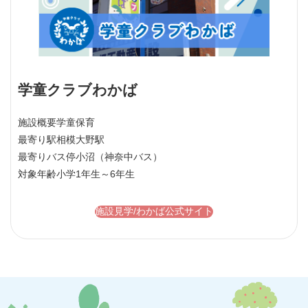
学童クラブわかば
施設概要
学童保育
最寄り駅
相模大野駅
最寄りバス停
小沼（神奈中バス）
対象年齢
小学1年生～6年生
施設見学/わかば公式サイト