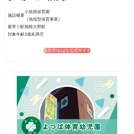
小規模保育園
施設概要
（地域型保育事業）
最寄り駅
相模大野駅
対象年齢
3歳未満児
園見学/おはな公式サイト