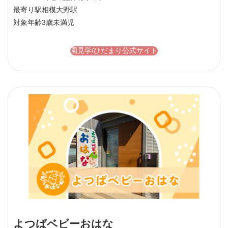
最寄り駅
相模大野駅
対象年齢
3歳未満児
園見学/ひだまり公式サイト
よつばベビーおはな