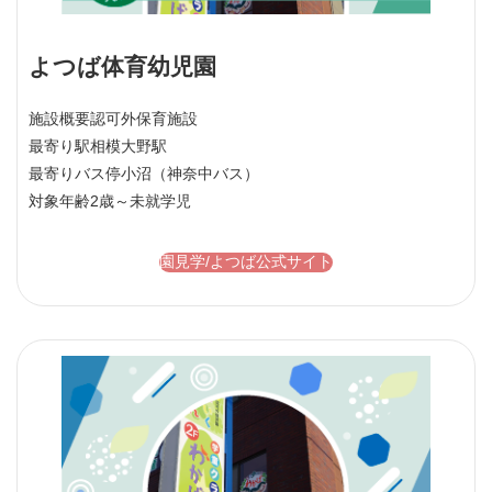
よつば体育幼児園
施設概要
認可外保育施設
最寄り駅
相模大野駅
最寄りバス停
小沼（神奈中バス）
対象年齢
2歳～未就学児
園見学/よつば公式サイト