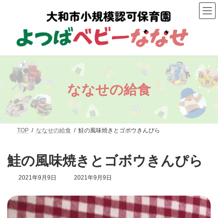
コ
ナ
ン
ビ
テ
ゲ
ン
ー
ツ
シ
へ
ョ
ス
ン
キ
に
ッ
移
プ
動
ななせの給食
TOP
ななせの給食
鮭の風味焼きとゴボウきんぴら
鮭の風味焼きとゴボウきんぴら
最
2021年9月9日
2021年9月9日
終
更
新
日