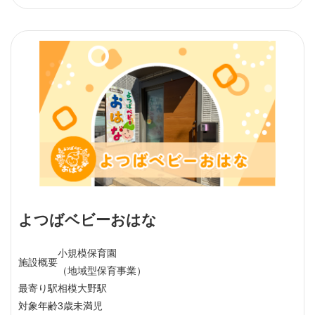
よつばベビーおはな
小規模保育園
施設概要
（地域型保育事業）
最寄り駅
相模大野駅
対象年齢
3歳未満児