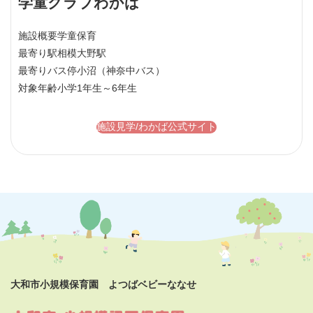
学童クラブわかば
施設概要
学童保育
最寄り駅
相模大野駅
最寄りバス停
小沼（神奈中バス）
対象年齢
小学1年生～6年生
施設見学/わかば公式サイト
大和市小規模保育園 よつばベビーななせ