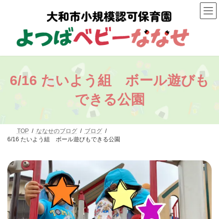
コ
ナ
ン
ビ
テ
ゲ
ン
ー
ツ
シ
へ
ョ
ス
ン
キ
に
ッ
移
6/16 たいよう組 ボール遊びも
プ
動
できる公園
TOP
ななせのブログ
ブログ
6/16 たいよう組 ボール遊びもできる公園