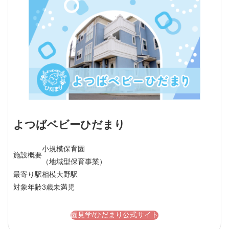
よつばベビーひだまり
小規模保育園
施設概要
（地域型保育事業）
最寄り駅
相模大野駅
対象年齢
3歳未満児
園見学/ひだまり公式サイト