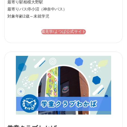
最寄り駅
相模大野駅
最寄りバス停
小沼（神奈中バス）
対象年齢
2歳～未就学児
園見学/よつば公式サイト