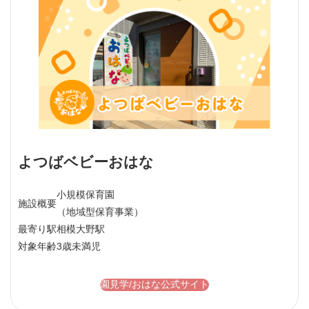
よつばベビーおはな
小規模保育園
施設概要
（地域型保育事業）
最寄り駅
相模大野駅
対象年齢
3歳未満児
園見学/おはな公式サイト