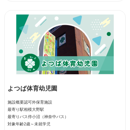
よつば体育幼児園
施設概要
認可外保育施設
最寄り駅
相模大野駅
最寄りバス停
小沼（神奈中バス）
対象年齢
2歳～未就学児