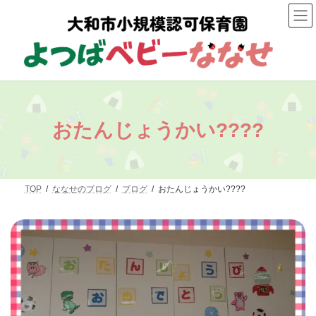
コ
ナ
ン
ビ
テ
ゲ
ン
ー
ツ
シ
へ
ョ
ス
ン
キ
に
ッ
移
プ
動
おたんじょうかい????
TOP
ななせのブログ
ブログ
おたんじょうかい????