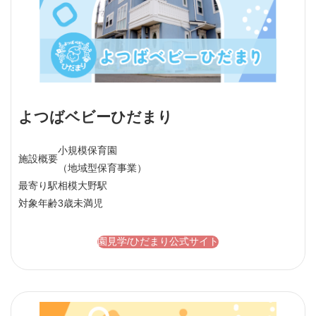
よつばベビーひだまり
小規模保育園
施設概要
（地域型保育事業）
最寄り駅
相模大野駅
対象年齢
3歳未満児
園見学/ひだまり公式サイト