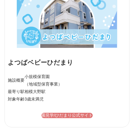
よつばベビーひだまり
小規模保育園
施設概要
（地域型保育事業）
最寄り駅
相模大野駅
対象年齢
3歳未満児
園見学/ひだまり公式サイト