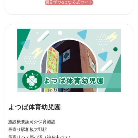
園見学/おはな公式サイト
よつば体育幼児園
施設概要
認可外保育施設
最寄り駅
相模大野駅
最寄りバス停
小沼（神奈中バス）