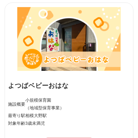
よつばベビーおはな
小規模保育園
施設概要
（地域型保育事業）
最寄り駅
相模大野駅
対象年齢
3歳未満児