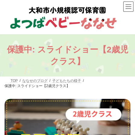
コ
ナ
ン
ビ
テ
ゲ
ン
ー
ツ
シ
へ
ョ
ス
ン
キ
に
ッ
移
保護中: スライドショー【2歳児
プ
動
クラス】
TOP
ななせのブログ
子どもたちの様子
保護中: スライドショー【2歳児クラス】