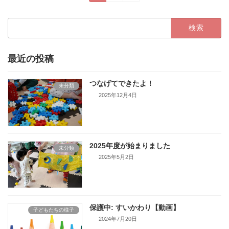
定
定
稿
ペ
ペ
検
ー
ー
の
索:
ジ
ジ
ペ
最近の投稿
ー
ジ
つなげてできたよ！
未分類
送
2025年12月4日
り
2025年度が始まりました
未分類
2025年5月2日
保護中: すいかわり【動画】
子どもたちの様子
2024年7月20日