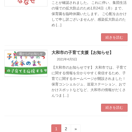
ことが確認されました。 これに伴い、集団生活
の場での拡大防止のため1月24日（月）まで、
保育園を臨時休園いたします。 ご心配をおかけ
して申し訳ございませんが、感染拡大防止のた
め […]
続きを読む
大和市の子育て支援【お知らせ】
園からのお知らせ
2021年4月5日
【大和市のお知らせです】 大和市では、子育て
に関する情報を分かりやすく発信するため、子
育てに関するホームページが開設されました！
保育コンシェルジュ、送迎ステーション、おで
かけスポットなどなど、大和市の情報がだくさ
んつま […]
続きを読む
投
固
固
1
2
»