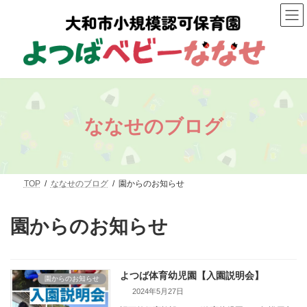
コ
ナ
ン
ビ
テ
ゲ
ン
ー
ツ
シ
へ
ョ
ス
ン
キ
に
ッ
移
プ
動
ななせのブログ
TOP
ななせのブログ
園からのお知らせ
園からのお知らせ
よつば体育幼児園【入園説明会】
園からのお知らせ
2024年5月27日