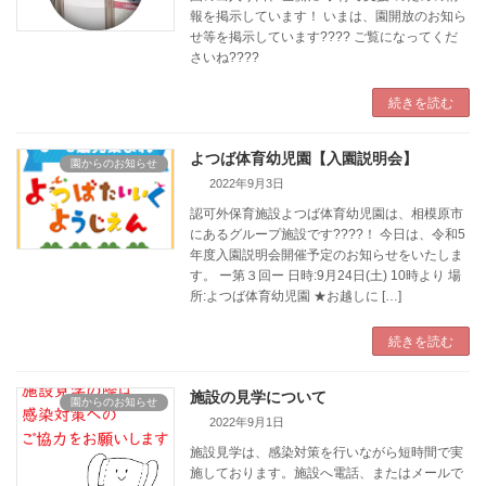
報を掲示しています！ いまは、園開放のお知ら
せ等を掲示しています???? ご覧になってくだ
さいね????
続きを読む
よつば体育幼児園【入園説明会】
園からのお知らせ
2022年9月3日
認可外保育施設よつば体育幼児園は、相模原市
にあるグループ施設です????！ 今日は、令和5
年度入園説明会開催予定のお知らせをいたしま
す。 ー第３回ー 日時:9月24日(土) 10時より 場
所:よつば体育幼児園 ★お越しに […]
続きを読む
施設の見学について
園からのお知らせ
2022年9月1日
施設見学は、感染対策を行いながら短時間で実
施しております。施設へ電話、またはメールで