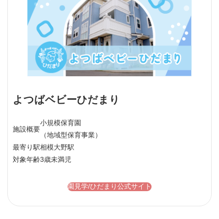
よつばベビーひだまり
小規模保育園
施設概要
（地域型保育事業）
最寄り駅
相模大野駅
対象年齢
3歳未満児
園見学/ひだまり公式サイト