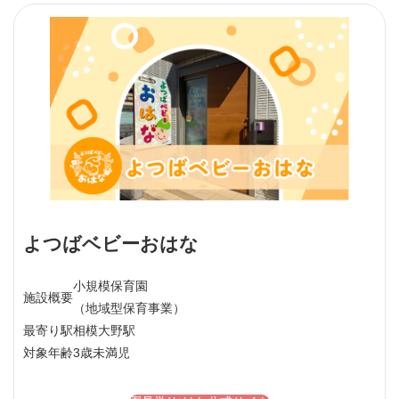
よつばベビーおはな
小規模保育園
施設概要
（地域型保育事業）
最寄り駅
相模大野駅
対象年齢
3歳未満児