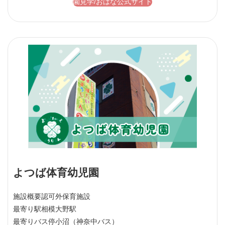
園見学/おはな公式サイト
よつば体育幼児園
施設概要
認可外保育施設
最寄り駅
相模大野駅
最寄りバス停
小沼（神奈中バス）