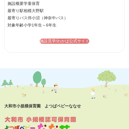
施設概要
学童保育
最寄り駅
相模大野駅
最寄りバス停
小沼（神奈中バス）
対象年齢
小学1年生～6年生
施設見学/わかば公式サイト
大和市小規模保育園 よつばベビーななせ