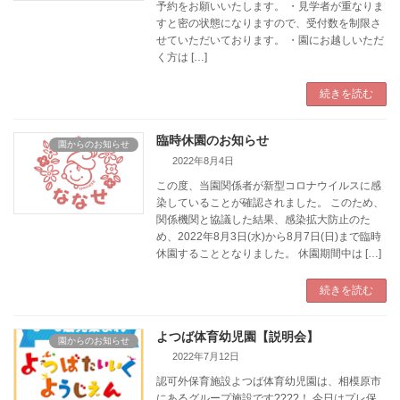
予約をお願いいたします。 ・見学者が重なりま
すと密の状態になりますので、受付数を制限さ
せていただいております。 ・園にお越しいただ
く方は […]
続きを読む
臨時休園のお知らせ
園からのお知らせ
2022年8月4日
この度、当園関係者が新型コロナウイルスに感
染していることが確認されました。 このため、
関係機関と協議した結果、感染拡大防止のた
め、2022年8月3日(水)から8月7日(日)まで臨時
休園することとなりました。 休園期間中は […]
続きを読む
よつば体育幼児園【説明会】
園からのお知らせ
2022年7月12日
認可外保育施設よつば体育幼児園は、相模原市
にあるグループ施設です????！ 今日はプレ保