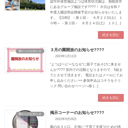
認可外保育施設よつば体育幼児園は、相模原市
にあるグループ施設です????！ 今日は令和７
年度入園説明会開催予定のお知らせをいたしま
す。 【日時】 －第１回－ ６月２２日(土) １
０時～ －第２回－ ８月２４日(土) １０ […]
続きを読む
３月の園開放のお知らせ????
園からのお知らせ
2023年1月11日
“よつばベビーななせ”に親子であそびに来ませ
んか???? 室内での活動となりますので、5組ま
でとさせて頂きます。 電話またはメールにてお
申し込みください >> 参加申込はコチラをクリ
ック 問い合わせページへ移 […]
続きを読む
掲示コーナーのお知らせ????
園からのお知らせ
2022年9月26日
園の出入り口、左側に“子育て支援”のための情