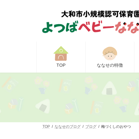
コ
ナ
ン
ビ
テ
ゲ
ン
ー
ツ
シ
へ
ョ
ス
ン
キ
に
ッ
移
プ
動
TOP
ななせの特徴
TOP
ななせのブログ
ブログ
梅づくしのおやつ