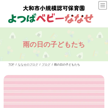
コ
ナ
ン
ビ
テ
ゲ
ン
ー
ツ
シ
へ
ョ
ス
ン
キ
に
ッ
移
プ
動
雨の日の子どもたち
TOP
ななせのブログ
ブログ
雨の日の子どもたち