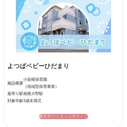
よつばベビーひだまり
小規模保育園
施設概要
（地域型保育事業）
最寄り駅
相模大野駅
対象年齢
3歳未満児
園見学/ひだまり公式サイト