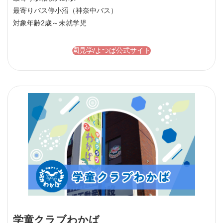
最寄りバス停
小沼（神奈中バス）
対象年齢
2歳～未就学児
園見学/よつば公式サイト
学童クラブわかば