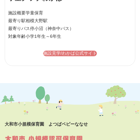
施設概要
学童保育
最寄り駅
相模大野駅
最寄りバス停
小沼（神奈中バス）
対象年齢
小学1年生～6年生
施設見学/わかば公式サイト
大和市小規模保育園 よつばベビーななせ