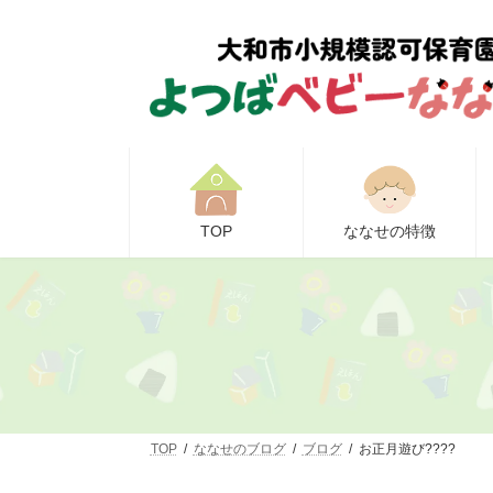
コ
ナ
ン
ビ
テ
ゲ
ン
ー
ツ
シ
へ
ョ
ス
ン
キ
に
ッ
移
プ
動
TOP
ななせの特徴
TOP
ななせのブログ
ブログ
お正月遊び????