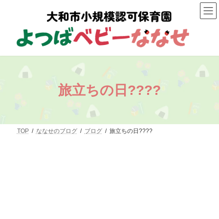
コ
ナ
ン
ビ
テ
ゲ
ン
ー
ツ
シ
へ
ョ
ス
ン
キ
に
ッ
移
プ
動
旅立ちの日????
TOP
ななせのブログ
ブログ
旅立ちの日????