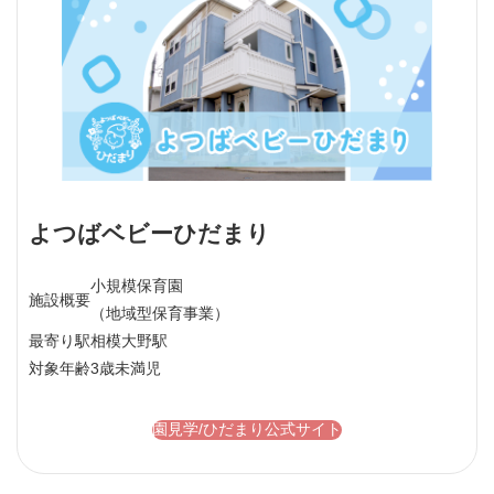
よつばベビーひだまり
小規模保育園
施設概要
（地域型保育事業）
最寄り駅
相模大野駅
対象年齢
3歳未満児
園見学/ひだまり公式サイト