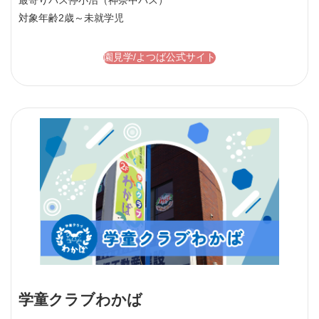
最寄りバス停
小沼（神奈中バス）
対象年齢
2歳～未就学児
園見学/よつば公式サイト
学童クラブわかば