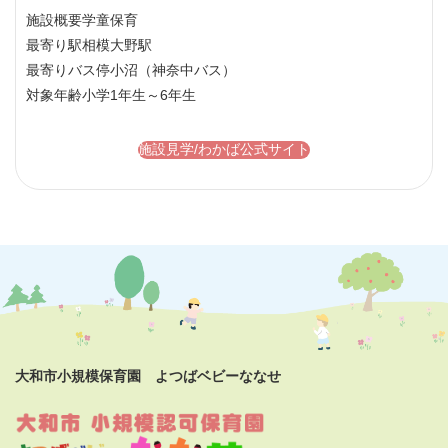
施設概要
学童保育
最寄り駅
相模大野駅
最寄りバス停
小沼（神奈中バス）
対象年齢
小学1年生～6年生
施設見学/わかば公式サイト
大和市小規模保育園 よつばベビーななせ