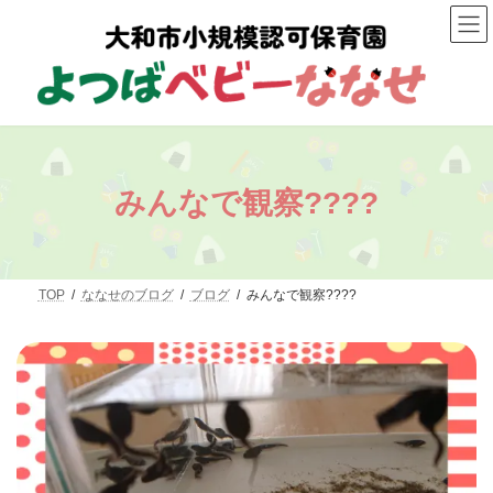
コ
ナ
ン
ビ
テ
ゲ
ン
ー
ツ
シ
へ
ョ
ス
ン
キ
に
ッ
移
プ
動
みんなで観察????
TOP
ななせのブログ
ブログ
みんなで観察????