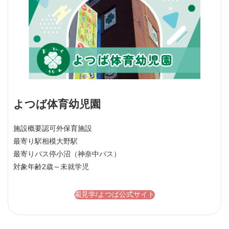
よつば体育幼児園
施設概要
認可外保育施設
最寄り駅
相模大野駅
最寄りバス停
小沼（神奈中バス）
対象年齢
2歳～未就学児
園見学/よつば公式サイト