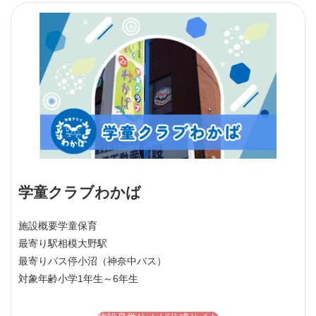
学童クラブわかば
施設概要
学童保育
最寄り駅
相模大野駅
最寄りバス停
小沼（神奈中バス）
対象年齢
小学1年生～6年生