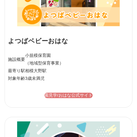
よつばベビーおはな
小規模保育園
施設概要
（地域型保育事業）
最寄り駅
相模大野駅
対象年齢
3歳未満児
園見学/おはな公式サイト