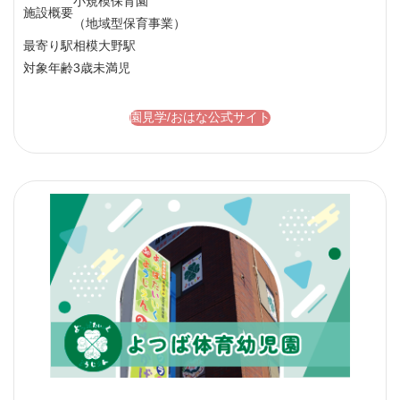
小規模保育園
施設概要
（地域型保育事業）
最寄り駅
相模大野駅
対象年齢
3歳未満児
園見学/おはな公式サイト