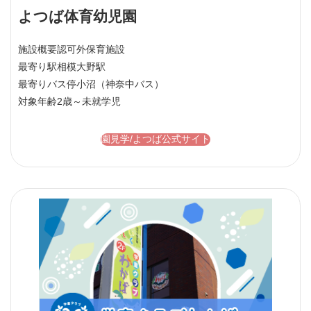
よつば体育幼児園
施設概要
認可外保育施設
最寄り駅
相模大野駅
最寄りバス停
小沼（神奈中バス）
対象年齢
2歳～未就学児
園見学/よつば公式サイト