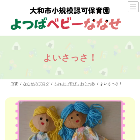
コ
ナ
ン
ビ
テ
ゲ
ン
ー
ツ
シ
へ
ョ
ス
ン
キ
に
ッ
移
プ
動
よいさっさ！
TOP
ななせのブログ
ふれあい遊び，わらべ歌
よいさっさ！