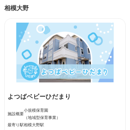
相模大野
よつばベビーひだまり
小規模保育園
施設概要
（地域型保育事業）
最寄り駅
相模大野駅