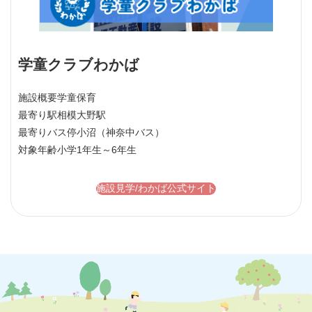
学童クラブわかば
施設概要
学童保育
最寄り駅
相模大野駅
最寄りバス停
小沼（神奈中バス）
対象年齢
小学1年生～6年生
施設見学/わかば公式サイト