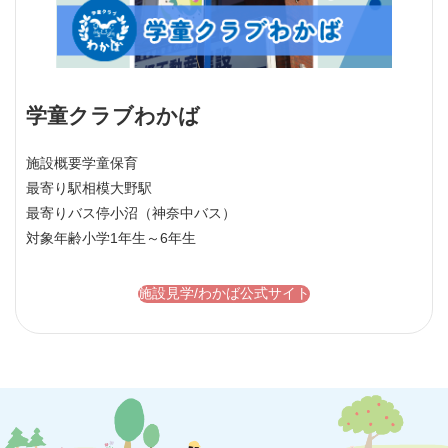
学童クラブわかば
施設概要
学童保育
最寄り駅
相模大野駅
最寄りバス停
小沼（神奈中バス）
対象年齢
小学1年生～6年生
施設見学/わかば公式サイト