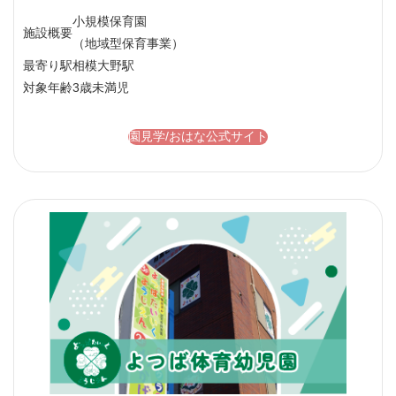
小規模保育園
施設概要
（地域型保育事業）
最寄り駅
相模大野駅
対象年齢
3歳未満児
園見学/おはな公式サイト