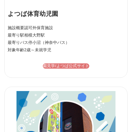
よつば体育幼児園
施設概要
認可外保育施設
最寄り駅
相模大野駅
最寄りバス停
小沼（神奈中バス）
対象年齢
2歳～未就学児
園見学/よつば公式サイト