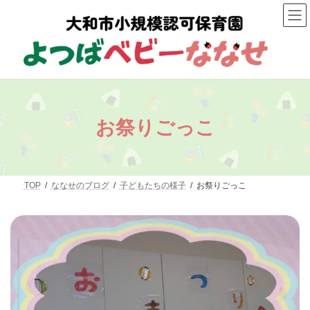
コ
ナ
ン
ビ
テ
ゲ
ン
ー
ツ
シ
へ
ョ
ス
ン
キ
に
ッ
移
プ
動
お祭りごっこ
TOP
ななせのブログ
子どもたちの様子
お祭りごっこ