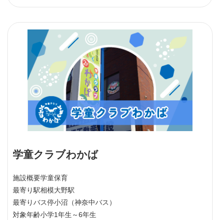
学童クラブわかば
施設概要
学童保育
最寄り駅
相模大野駅
最寄りバス停
小沼（神奈中バス）
対象年齢
小学1年生～6年生