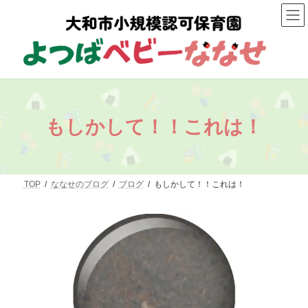
コ
ナ
ン
ビ
テ
ゲ
ン
ー
ツ
シ
へ
ョ
ス
ン
キ
に
ッ
移
プ
動
もしかして！！これは！
TOP
ななせのブログ
ブログ
もしかして！！これは！