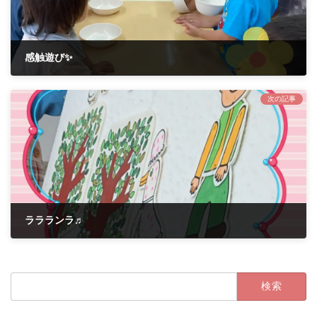
感触遊び✨
2021年8月23日
次の記事
ララランラ♬
2021年9月3日
検
索: