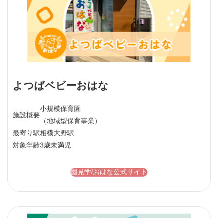
よつばベビーおはな
小規模保育園
施設概要
（地域型保育事業）
最寄り駅
相模大野駅
対象年齢
3歳未満児
園見学/おはな公式サイト