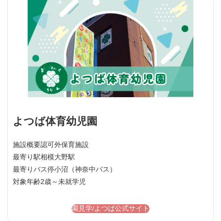
よつば体育幼児園
施設概要
認可外保育施設
最寄り駅
相模大野駅
最寄りバス停
小沼（神奈中バス）
対象年齢
2歳～未就学児
園見学/よつば公式サイト