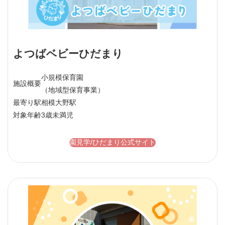
よつばベビーひだまり
小規模保育園
施設概要
（地域型保育事業）
最寄り駅
相模大野駅
対象年齢
3歳未満児
園見学/ひだまり公式サイト