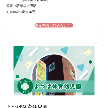
最寄り駅
相模大野駅
対象年齢
3歳未満児
園見学/おはな公式サイト
よつば体育幼児園