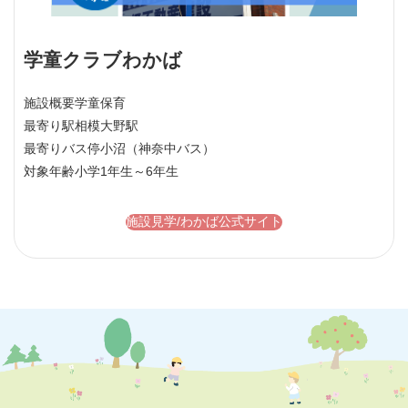
学童クラブわかば
施設概要
学童保育
最寄り駅
相模大野駅
最寄りバス停
小沼（神奈中バス）
対象年齢
小学1年生～6年生
施設見学/わかば公式サイト