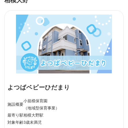
相模大野
よつばベビーひだまり
小規模保育園
施設概要
（地域型保育事業）
最寄り駅
相模大野駅
対象年齢
3歳未満児