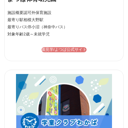
施設概要
認可外保育施設
最寄り駅
相模大野駅
最寄りバス停
小沼（神奈中バス）
対象年齢
2歳～未就学児
園見学/よつば公式サイト