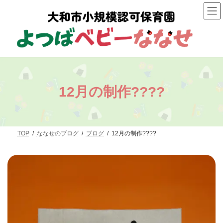
コ
ナ
ン
ビ
テ
ゲ
ン
ー
ツ
シ
へ
ョ
ス
ン
キ
に
ッ
移
プ
動
12月の制作????
TOP
ななせのブログ
ブログ
12月の制作????