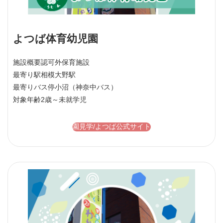
よつば体育幼児園
施設概要
認可外保育施設
最寄り駅
相模大野駅
最寄りバス停
小沼（神奈中バス）
対象年齢
2歳～未就学児
園見学/よつば公式サイト