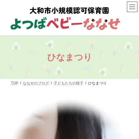
コ
ナ
ン
ビ
テ
ゲ
ン
ー
ツ
シ
へ
ョ
ス
ン
キ
に
ッ
移
プ
動
ひなまつり
TOP
ななせのブログ
子どもたちの様子
ひなまつり