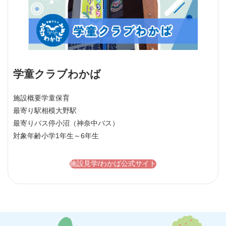
学童クラブわかば
施設概要
学童保育
最寄り駅
相模大野駅
最寄りバス停
小沼（神奈中バス）
対象年齢
小学1年生～6年生
施設見学/わかば公式サイト