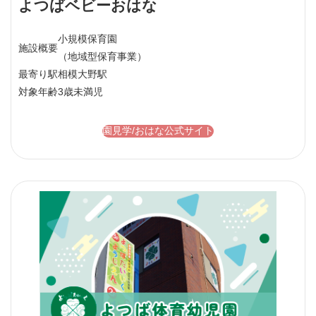
よつばベビーおはな
小規模保育園
施設概要
（地域型保育事業）
最寄り駅
相模大野駅
対象年齢
3歳未満児
園見学/おはな公式サイト