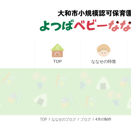
コ
ナ
ン
ビ
テ
ゲ
ン
ー
ツ
シ
へ
ョ
ス
ン
キ
に
ッ
移
プ
動
TOP
ななせの特徴
TOP
ななせのブログ
ブログ
4月の制作