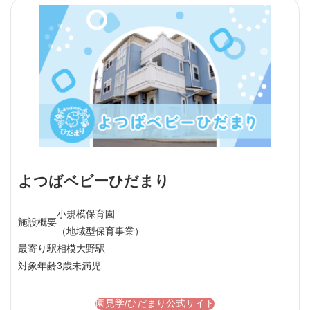
よつばベビーひだまり
小規模保育園
施設概要
（地域型保育事業）
最寄り駅
相模大野駅
対象年齢
3歳未満児
園見学/ひだまり公式サイト