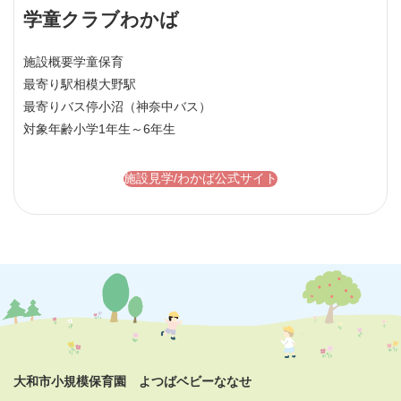
学童クラブわかば
施設概要
学童保育
最寄り駅
相模大野駅
最寄りバス停
小沼（神奈中バス）
対象年齢
小学1年生～6年生
施設見学/わかば公式サイト
大和市小規模保育園 よつばベビーななせ