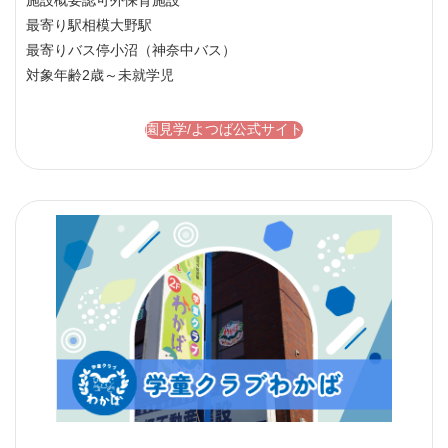
最寄り駅
相模大野駅
最寄りバス停
小沼（神奈中バス）
対象年齢
2歳～未就学児
園見学/よつば公式サイト