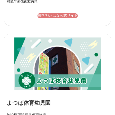
対象年齢
3歳未満児
園見学/おはな公式サイト
よつば体育幼児園
施設概要
認可外保育施設