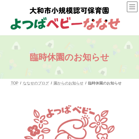
コ
ナ
ン
ビ
テ
ゲ
ン
ー
ツ
シ
へ
ョ
ス
ン
キ
に
ッ
移
プ
動
臨時休園のお知らせ
TOP
ななせのブログ
園からのお知らせ
臨時休園のお知らせ