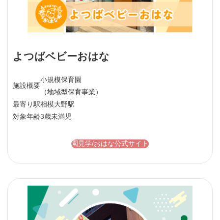
よつばベビーおはな
小規模保育園
施設概要
（地域型保育事業）
最寄り駅
相模大野駅
対象年齢
3歳未満児
園見学/おはな公式サイト