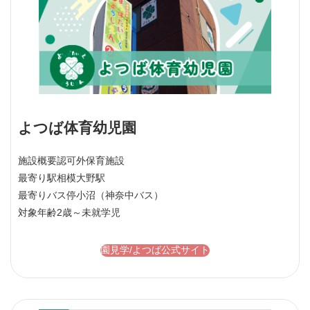
よつば体育幼児園
施設概要
認可外保育施設
最寄り駅
相模大野駅
最寄りバス停
小沼（神奈中バス）
対象年齢
2歳～未就学児
園見学/よつば公式サイト