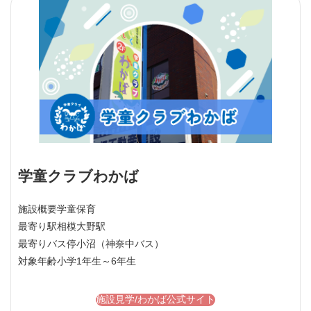
学童クラブわかば
施設概要
学童保育
最寄り駅
相模大野駅
最寄りバス停
小沼（神奈中バス）
対象年齢
小学1年生～6年生
施設見学/わかば公式サイト