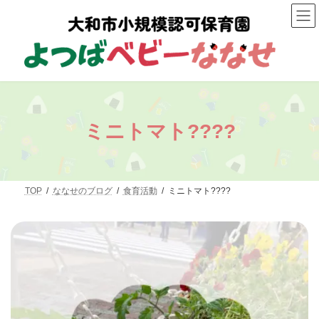
コ
ナ
ン
ビ
テ
ゲ
ン
ー
ツ
シ
へ
ョ
ス
ン
キ
に
ッ
移
プ
動
ミニトマト????
TOP
ななせのブログ
食育活動
ミニトマト????