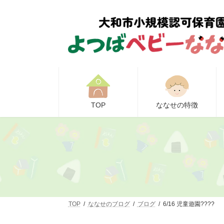
コ
ナ
ン
ビ
テ
ゲ
ン
ー
ツ
シ
へ
ョ
ス
ン
キ
に
ッ
移
プ
動
TOP
ななせの特徴
TOP
ななせのブログ
ブログ
6/16 児童遊園????