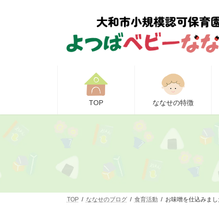
コ
ナ
ン
ビ
テ
ゲ
ン
ー
ツ
シ
へ
ョ
ス
ン
キ
に
ッ
移
プ
動
TOP
ななせの特徴
TOP
ななせのブログ
食育活動
お味噌を仕込みまし