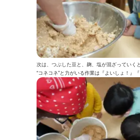
次は、つぶした豆と、麹、塩が混ざっていくと
“コネコネ”と力がいる作業は『よいしょ！』