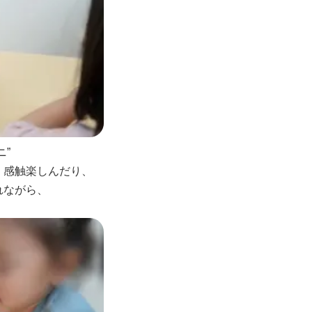
”
く感触楽しんだり、
れながら、