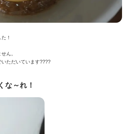
した！
ません。
いただいています????
くな～れ！