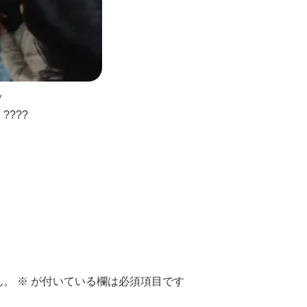
ッ
???
。
ん。
※
が付いている欄は必須項目です