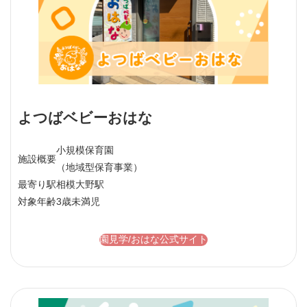
よつばベビーおはな
小規模保育園
施設概要
（地域型保育事業）
最寄り駅
相模大野駅
対象年齢
3歳未満児
園見学/おはな公式サイト