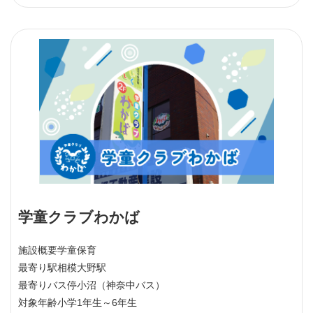
学童クラブわかば
施設概要
学童保育
最寄り駅
相模大野駅
最寄りバス停
小沼（神奈中バス）
対象年齢
小学1年生～6年生