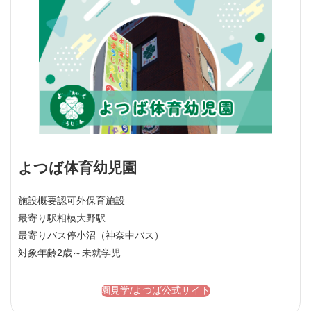
よつば体育幼児園
施設概要
認可外保育施設
最寄り駅
相模大野駅
最寄りバス停
小沼（神奈中バス）
対象年齢
2歳～未就学児
園見学/よつば公式サイト