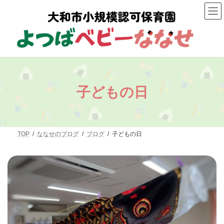
コ
ナ
ン
ビ
テ
ゲ
ン
ー
ツ
シ
へ
ョ
ス
ン
キ
に
ッ
移
プ
動
子どもの日
TOP
ななせのブログ
ブログ
子どもの日