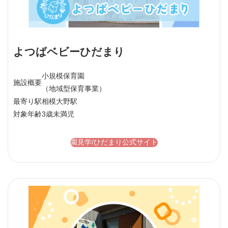
よつばベビーひだまり
小規模保育園
施設概要
（地域型保育事業）
最寄り駅
相模大野駅
対象年齢
3歳未満児
園見学/ひだまり公式サイト