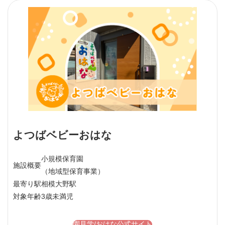
よつばベビーおはな
小規模保育園
施設概要
（地域型保育事業）
最寄り駅
相模大野駅
対象年齢
3歳未満児
園見学/おはな公式サイト