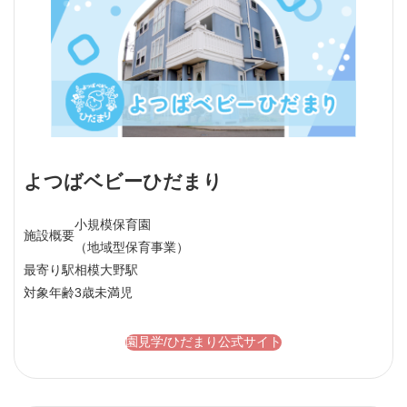
よつばベビーひだまり
小規模保育園
施設概要
（地域型保育事業）
最寄り駅
相模大野駅
対象年齢
3歳未満児
園見学/ひだまり公式サイト