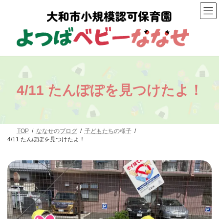
コ
ナ
ン
ビ
テ
ゲ
ン
ー
ツ
シ
へ
ョ
ス
ン
キ
に
ッ
移
プ
動
4/11 たんぽぽを見つけたよ！
TOP
ななせのブログ
子どもたちの様子
4/11 たんぽぽを見つけたよ！