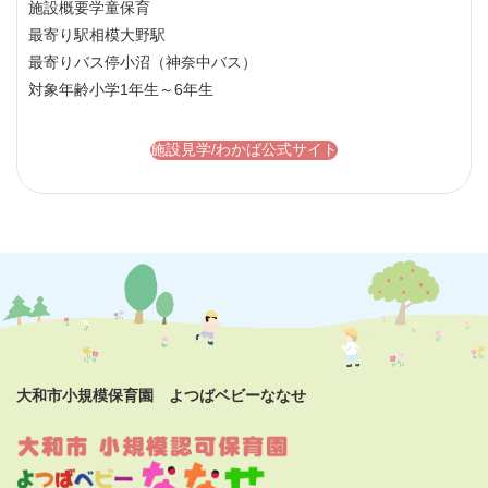
施設概要
学童保育
最寄り駅
相模大野駅
最寄りバス停
小沼（神奈中バス）
対象年齢
小学1年生～6年生
施設見学/わかば公式サイト
大和市小規模保育園 よつばベビーななせ